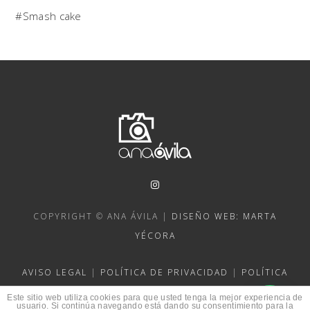
Smash cake
COPYRIGHT © ANA ÁVILA |
DISEÑO WEB: MARTA
YÉCORA
AVISO LEGAL
|
POLÍTICA DE PRIVACIDAD
|
POLÍTICA
DE COOKIES
Este sitio web utiliza cookies para que usted tenga la mejor experiencia de
usuario. Si continúa navegando está dando su consentimiento para la