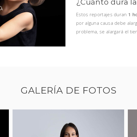
¿Cuánto dura la
Estos reportajes duran
1 h
por alguna causa debe alarg
problema, se alargará el tie
GALERÍA DE FOTOS