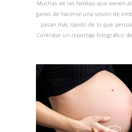
Muchas de las familias que vienen a
ganas de hacerse una sesión de emb
pasan más rápido de lo que pensam
Contratar un reportaje fotográfico d