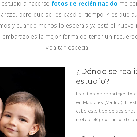
l estudio a hacerse
fotos de recién nacido
me com
arazo, pero que se les pasó el tiempo. Y es que
os y cuando menos lo esperáis ya está el nuevo m
e embarazo es la mejor forma de tener un recuerdo
vida tan especial.
¿Dónde se reali
estudio?
Este tipo de reportajes foto
en Móstoles (Madrid). El es
cabo este tipo de sesiones
meteorológicos ni condicion