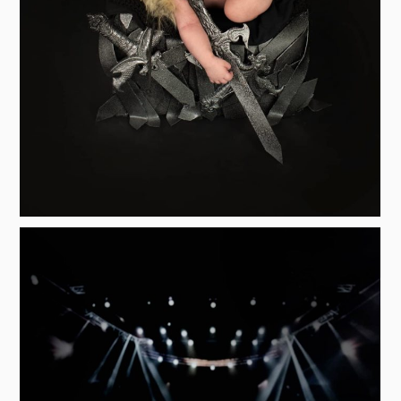
COPYRIGHT © ANA ÁVILA |
DISEÑO WEB: MARTA
YÉCORA
AVISO LEGAL
|
POLÍTICA DE PRIVACIDAD
|
POLÍTICA