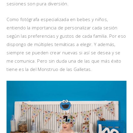
sesiones son pura diversión.
Como fotógrafa especializada en bebes y niños,
entiendo la importancia de personalizar cada sesión
según las preferencias y gustos de cada familia. Por eso
dispongo de múltiples temáticas a elegir. Y además,
siempre se pueden crear nuevas si así se desea y se
me comunica. Pero sin duda una de las que más éxito
tiene es la del Monstruo de las Galletas.