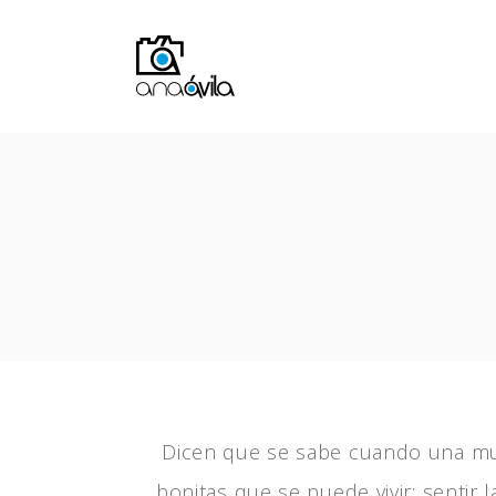
Skip
to
content
Dicen que se sabe cuando una muj
bonitas que se puede vivir: sentir 