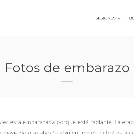
SESIONES
B
Fotos de embarazo
er está embarazada porque está radiante. La eta
la magia de que algo (o alguien, mejor dicho) está c